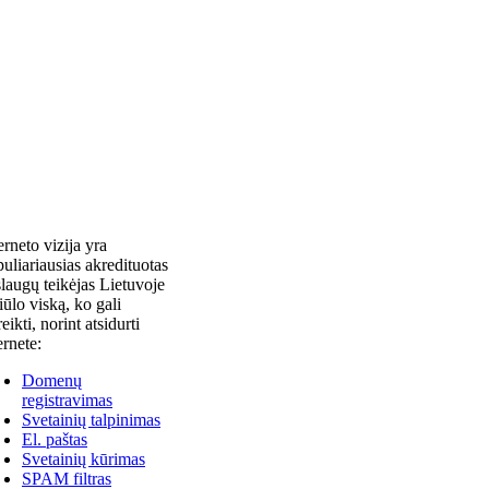
erneto vizija yra
uliariausias akredituotas
laugų teikėjas Lietuvoje
siūlo viską, ko gali
reikti, norint atsidurti
ernete:
Domenų
registravimas
Svetainių talpinimas
El. paštas
Svetainių kūrimas
SPAM filtras