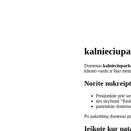
kalnieciup
Domenas
kalnieciupark
kliento vardu ir šiuo met
Norite nukreipt
Prisijunkite prie 
ties skyriumi "Pas
pasirinkite domen
Po pakeitimų domenas pra
Ieškote kur pat