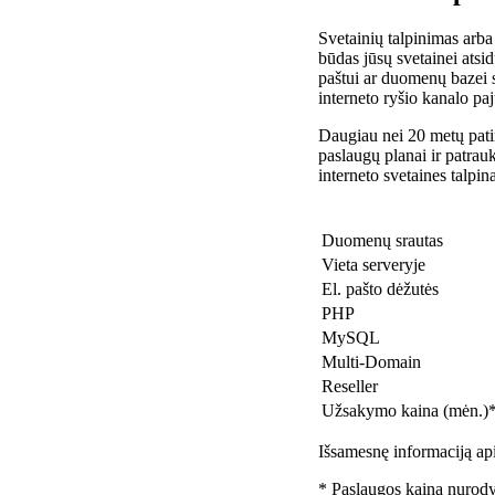
Svetainių talpinimas arba
būdas jūsų svetainei atsidu
paštui ar duomenų bazei 
interneto ryšio kanalo pa
Daugiau nei 20 metų patir
paslaugų planai ir patra
interneto svetaines talpin
Duomenų srautas
Vieta serveryje
El. pašto dėžutės
PHP
MySQL
Multi-Domain
Reseller
Užsakymo kaina (mėn.)
Išsamesnę informaciją api
* Paslaugos kaina nurody