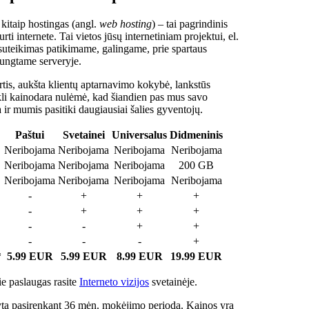
 kitaip hostingas (angl.
web hosting
) – tai pagrindinis
rti internete. Tai vietos jūsų internetiniam projektui, el.
suteikimas patikimame, galingame, prie spartaus
jungtame serveryje.
tis, aukšta klientų aptarnavimo kokybė, lankstūs
ukli kainodara nulėmė, kad šiandien pas mus savo
a ir mumis pasitiki daugiausiai šalies gyventojų.
Paštui
Svetainei
Universalus
Didmeninis
Neribojama
Neribojama
Neribojama
Neribojama
Neribojama
Neribojama
Neribojama
200 GB
Neribojama
Neribojama
Neribojama
Neribojama
-
+
+
+
-
+
+
+
-
-
+
+
-
-
-
+
*
5.99 EUR
5.99 EUR
8.99 EUR
19.99 EUR
e paslaugas rasite
Interneto vizijos
svetainėje.
ta pasirenkant 36 mėn. mokėjimo periodą. Kainos yra