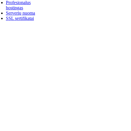
Profesionalus
hostingas
Serverių nuoma
SSL sertifikatai