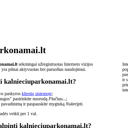
arkonamai.lt
onamai.lt
sėkmingai užregistruotas Interneto vizijos
Int
u yra pilnai aktyvuotas bei paruoštas naudojimui.
pop
pas
ir 
i kalnieciuparkonamai.lt?
pri
int
savo paskyros
klientų sistemoje
;
laugos" pasirinkite nuorodą
Plačiau...
;
o pavadinimą ir paspauskite mygtuką
Nukreipti
.
dės veikti per 1 val.
alpinti kalnieciuparkonamai.lt?